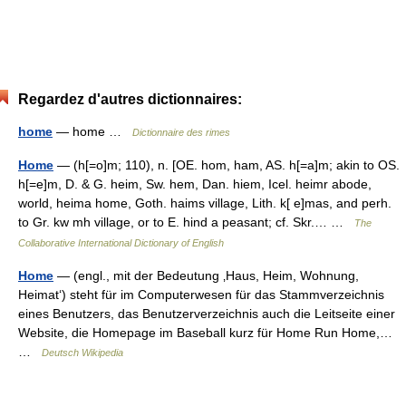
Regardez d'autres dictionnaires:
home
— home …
Dictionnaire des rimes
Home
— (h[=o]m; 110), n. [OE. hom, ham, AS. h[=a]m; akin to OS.
h[=e]m, D. & G. heim, Sw. hem, Dan. hiem, Icel. heimr abode,
world, heima home, Goth. haims village, Lith. k[ e]mas, and perh.
to Gr. kw mh village, or to E. hind a peasant; cf. Skr.… …
The
Collaborative International Dictionary of English
Home
— (engl., mit der Bedeutung ‚Haus, Heim, Wohnung,
Heimat‘) steht für im Computerwesen für das Stammverzeichnis
eines Benutzers, das Benutzerverzeichnis auch die Leitseite einer
Website, die Homepage im Baseball kurz für Home Run Home,…
…
Deutsch Wikipedia