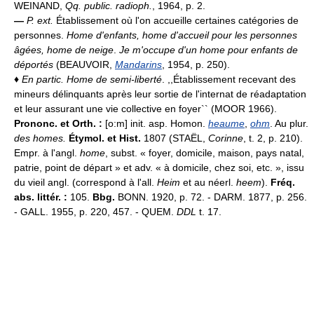
WEINAND,
Qq. public. radioph.
, 1964, p. 2.
—
P. ext.
Établissement où l'on accueille certaines catégories de
personnes.
Home d'enfants, home d'accueil pour les personnes
âgées, home de neige
.
Je m'occupe d'un home pour enfants de
déportés
(BEAUVOIR,
Mandarins
, 1954, p. 250).
♦
En partic.
Home de semi-liberté
. ,,Établissement recevant des
mineurs délinquants après leur sortie de l'internat de réadaptation
et leur assurant une vie collective en foyer`` (MOOR 1966).
Prononc. et Orth. :
[o:m] init. asp. Homon.
heaume
,
ohm
. Au plur.
des homes.
Étymol. et Hist.
1807 (STAËL,
Corinne
, t. 2, p. 210).
Empr. à l'angl.
home
, subst. « foyer, domicile, maison, pays natal,
patrie, point de départ » et adv. « à domicile, chez soi, etc. », issu
du vieil angl. (correspond à l'all.
Heim
et au néerl.
heem
).
Fréq.
abs. littér. :
105.
Bbg.
BONN. 1920, p. 72. - DARM. 1877, p. 256.
- GALL. 1955, p. 220, 457. - QUEM.
DDL
t. 17.