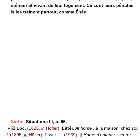
intérieur et vivant de leur logement. Ce sont leurs pénates.
Ils les traînent partout, comme Énée.
Sartre,
Situations III, p. 96.
♦
☑
Loc.
(1826,
in
Höfler).
Littér.
At home :
à la maison, chez soi.
2
(1895,
in
Höfler).
Foyer.
—
(1939).
||
Home d'enfants :
centre