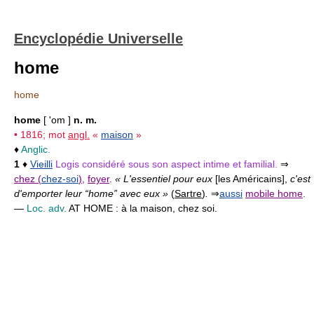
Encyclopédie Universelle
home
home
home
[ 'om ]
n. m.
• 1816; mot
angl.
«
maison
»
♦
Anglic.
1
♦
Vieilli
Logis considéré sous son aspect intime et familial.
⇒
chez (
chez-soi
)
,
foyer
.
« L'essentiel pour eux
[les Américains],
c'est
d'emporter leur “home” avec eux »
(
Sartre
)
.
⇒
aussi
mobile home
.
—
Loc. adv.
AT HOME :
à la maison, chez soi.