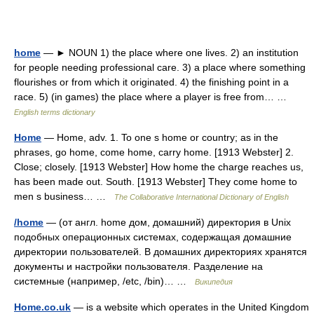
home
— ► NOUN 1) the place where one lives. 2) an institution
for people needing professional care. 3) a place where something
flourishes or from which it originated. 4) the finishing point in a
race. 5) (in games) the place where a player is free from… …
English terms dictionary
Home
— Home, adv. 1. To one s home or country; as in the
phrases, go home, come home, carry home. [1913 Webster] 2.
Close; closely. [1913 Webster] How home the charge reaches us,
has been made out. South. [1913 Webster] They come home to
men s business… …
The Collaborative International Dictionary of English
/home
— (от англ. home дом, домашний) директория в Unix
подобных операционных системах, содержащая домашние
директории пользователей. В домашних директориях хранятся
документы и настройки пользователя. Разделение на
системные (например, /etc, /bin)… …
Википедия
Home.co.uk
— is a website which operates in the United Kingdom