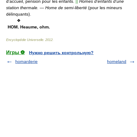
d'accueil, pension pour les enfants.
||
Homes d'enfants d'une
station thermale.
—
Home de semi-liberté
(pour les mineurs
délinquants).
❖
HOM.
Heaume, ohm.
Encyclopédie Universelle
.
2012
.
Игры ⚽
Нужно решить контрольную?
homarderie
homeland