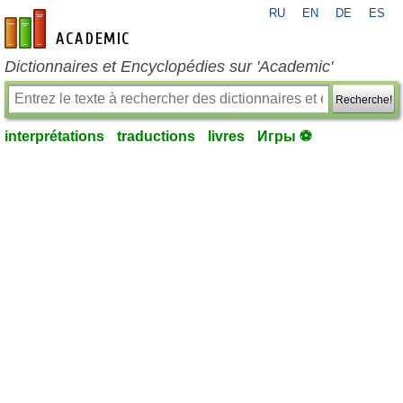
RU
EN
DE
ES
fr-academic.com
Dictionnaires et Encyclopédies sur 'Academic'
Recherche!
interprétations
traductions
livres
Игры ⚽