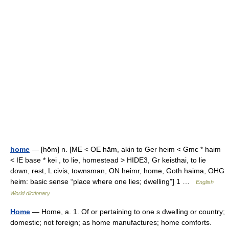
home
— [hōm] n. [ME < OE hām, akin to Ger heim < Gmc * haim
< IE base * kei , to lie, homestead > HIDE3, Gr keisthai, to lie
down, rest, L civis, townsman, ON heimr, home, Goth haima, OHG
heim: basic sense “place where one lies; dwelling”] 1 …
English
World dictionary
Home
— Home, a. 1. Of or pertaining to one s dwelling or country;
domestic; not foreign; as home manufactures; home comforts.