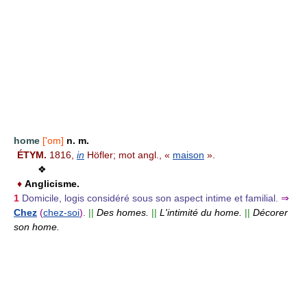
home
['om]
n. m.
ÉTYM.
1816,
in
Höfler; mot angl., «
maison
».
❖
♦
Anglicisme.
1
Domicile, logis considéré sous son aspect intime et familial.
⇒
Chez
(
chez-soi
).
||
Des homes.
||
L'intimité du home.
||
Décorer
son home.